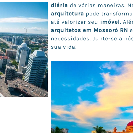
diária
de várias maneiras. N
arquitetura
pode transform
até valorizar seu
imóvel
. Al
arquitetos em Mossoró RN
e
necessidades. Junte-se a nó
sua vida!