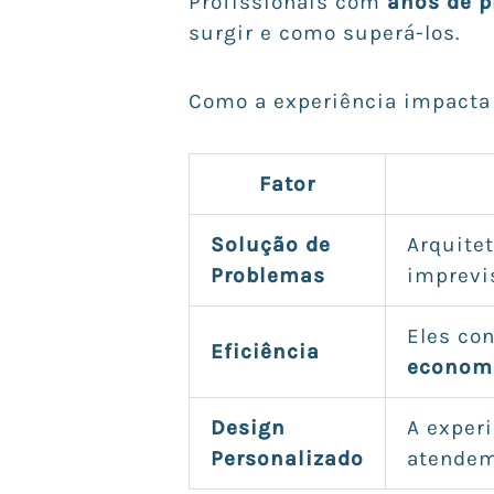
Profissionais com
anos de p
surgir e como superá-los.
Como a experiência impacta 
Fator
Solução de
Arquite
Problemas
imprevi
Eles co
Eficiência
econom
Design
A experi
Personalizado
atendem