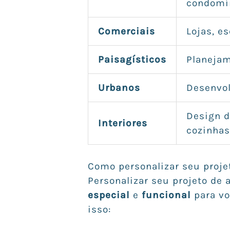
condomí
Comerciais
Lojas, e
Paisagísticos
Planejam
Urbanos
Desenvol
Design d
Interiores
cozinhas
Como personalizar seu proje
Personalizar seu projeto de 
especial
e
funcional
para vo
isso: