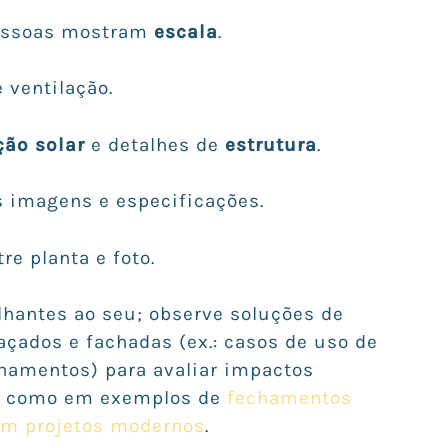
essoas mostram
escala
.
 ventilação.
ção solar
e detalhes de
estrutura
.
 imagens e especificações.
re planta e foto.
lhantes ao seu; observe soluções de
çados e fachadas (ex.: casos de uso de
chamentos) para avaliar impactos
s, como em exemplos de
fechamentos
em projetos modernos
.