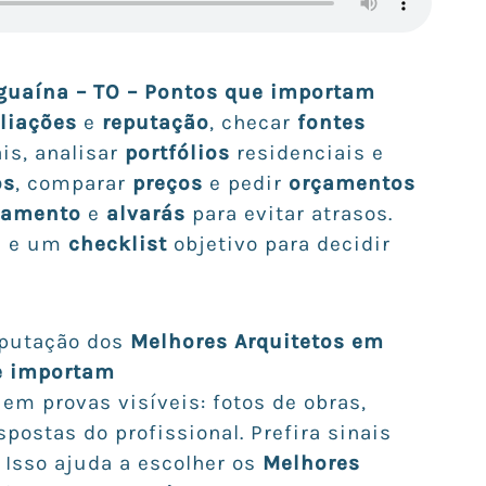
guaína – TO – Pontos que importam
liações
e
reputação
, checar
fontes
is, analisar
portfólios
residenciais e
os
, comparar
preços
e pedir
orçamentos
iamento
e
alvarás
para evitar atrasos.
s e um
checklist
objetivo para decidir
eputação dos
Melhores Arquitetos em
e importam
em provas visíveis: fotos de obras,
postas do profissional. Prefira sinais
 Isso ajuda a escolher os
Melhores