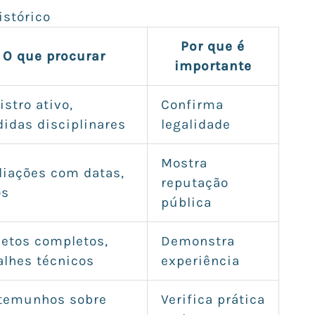
istórico
Por que é
O que procurar
importante
istro ativo,
Confirma
idas disciplinares
legalidade
Mostra
liações com datas,
reputação
os
pública
jetos completos,
Demonstra
alhes técnicos
experiência
temunhos sobre
Verifica prática