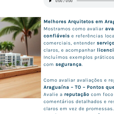
Melhores Arquitetos em Ara
Mostramos como avaliar
ava
confiáveis
e referências loca
comerciais, entender
serviç
claros, e acompanhar
licenc
Incluímos exemplos prático
com
segurança
.
Como avaliar avaliações e r
Araguaína – TO – Pontos qu
Avalie a
reputação
com foco 
comentários detalhados e res
claros em vez de promessas.