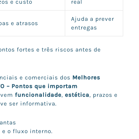
zos e custo
real
Ajuda a prever
pas e atrasos
entregas
ntos fortes e três riscos antes de
enciais e comerciais dos
Melhores
TO – Pontos que importam
rovem
funcionalidade
,
estética
, prazos e
eve ser informativa.
lantas
a
e o fluxo interno.