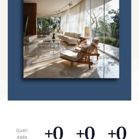
+
0
+
0
+
0
Quali
dade