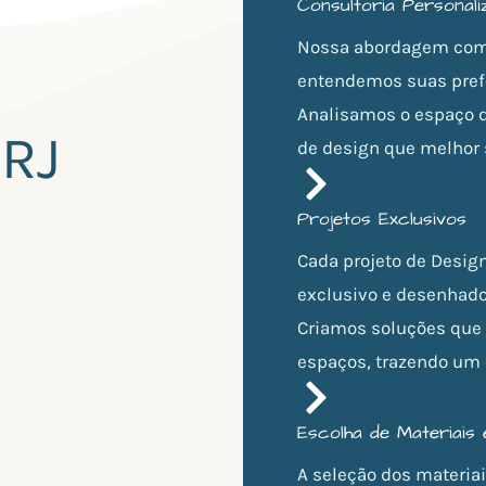
Consultoria Personali
Nossa abordagem come
entendemos suas prefe
Analisamos o espaço d
 RJ
de design que melhor 
Projetos Exclusivos
Cada projeto de Design
exclusivo e desenhado p
Criamos soluções que
espaços, trazendo um e
Escolha de Materiais
A seleção dos materiai