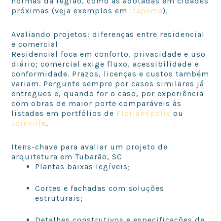
normas da região, como as adotadas em cidades
próximas (veja exemplos em
Itapema
).
Avaliando projetos: diferenças entre residencial
e comercial
Residencial foca em conforto, privacidade e uso
diário; comercial exige fluxo, acessibilidade e
conformidade. Prazos, licenças e custos também
variam. Pergunte sempre por casos similares já
entregues e, quando for o caso, por experiência
com obras de maior porte comparáveis às
listadas em portfólios de
Florianópolis
ou
Joinville
.
Itens-chave para avaliar um projeto de
arquitetura em Tubarão, SC
Plantas baixas legíveis;
Cortes e fachadas com soluções
estruturais;
Detalhes construtivos e especificações de