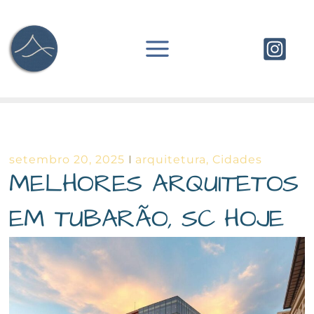
Ir
para
o
conteúdo
setembro 20, 2025
arquitetura
,
Cidades
MELHORES ARQUITETOS
EM TUBARÃO, SC HOJE