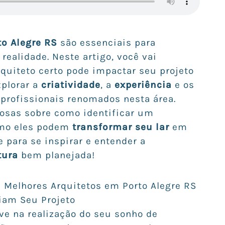
to Alegre RS
são essenciais para
ealidade. Neste artigo, você vai
quiteto certo pode impactar seu projeto
plorar a
criatividade
, a
experiência
e os
profissionais renomados nesta área.
osas sobre como identificar um
mo eles podem
transformar seu lar
em
e para se inspirar e entender a
tura
bem planejada!
s Melhores Arquitetos em Porto Alegre RS
iam Seu Projeto
e na realização do seu sonho de