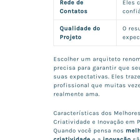
Rede de
Eles 
Contatos
confi
Qualidade do
O res
Projeto
expec
Escolher um arquiteto renom
precisa para garantir que s
suas expectativas. Eles tra
profissional que muitas vez
realmente ama.
Características dos Melhores
Criatividade e Inovação em P
Quando você pensa nos
melh
criatividade
e a
inovação
sã