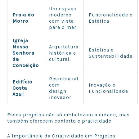
Um espaço
Praia do
moderno
Funcionalidade e
Morro
com vista
Estética
para o mar.
Igreja
Nossa
Arquitetura
Estética e
Senhora
histórica e
Sustentabilidade
da
cultural.
Conceição
Residencial
Edifício
com
Inovação e
Costa
design
Funcionalidade
Azul
inovador.
Esses projetos não só embelezam a cidade, mas
também oferecem conforto e praticidade.
A Importância da Criatividade em Projetos