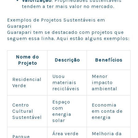
Valorização
: Propriedades sustentáveis
tendem a ter mais valor no mercado.
Exemplos de Projetos Sustentáveis em
Guarapari
Guarapari tem se destacado com projetos que
seguem essa linha. Aqui estão alguns exemplos:
Nome do
Descrição
Benefícios
Projeto
Usou
Menor
Residencial
materiais
impacto
Verde
recicláveis
ambiental
Espaço
Centro
Economia
com
Cultural
em conta de
energia
Sustentável
energia
solar
Área verde
Melhoria da
Parque