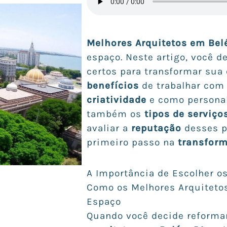
Melhores Arquitetos em Bel
espaço. Neste artigo, você d
certos para transformar sua 
benefícios
de trabalhar com 
criatividade
e como personali
também os
tipos de serviço
avaliar a
reputação
desses pr
primeiro passo na
transfor
A Importância de Escolher o
Como os Melhores Arquiteto
Espaço
Quando você decide reformar