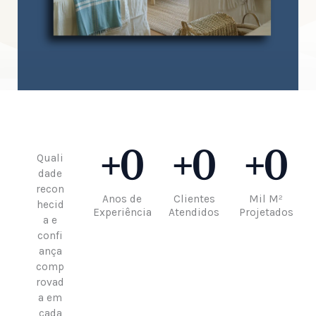
+
0
+
0
+
0
Quali
dade
recon
Anos de
Clientes
Mil M²
hecid
Experiência
Atendidos
Projetados
a e
confi
ança
comp
rovad
a em
cada