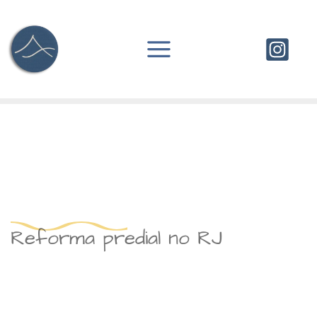
Ir
para
o
conteúdo
Reforma predial no RJ