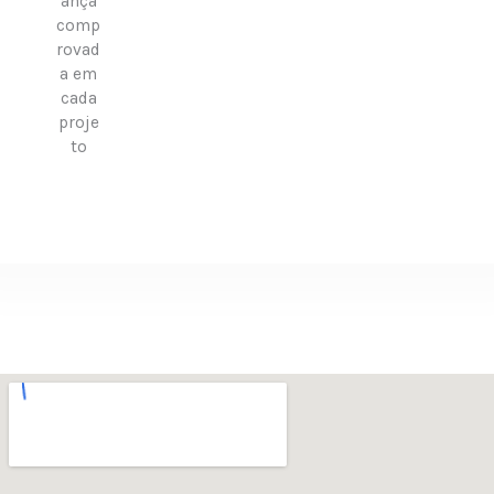
ança
comp
rovad
a em
cada
proje
to