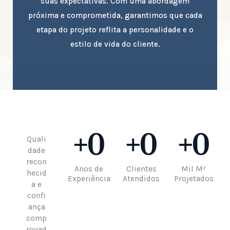
suas expectativas. Com uma abordagem
próxima e comprometida, garantimos que cada
etapa do projeto reflita a personalidade e o
estilo de vida do cliente.
+
0
+
0
+
0
Quali
dade
recon
Anos de
Clientes
Mil M²
hecid
Experiência
Atendidos
Projetados
a e
confi
ança
comp
rovad