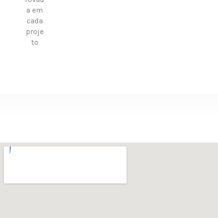
a em
cada
proje
to