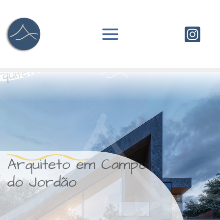
Ir
para
o
conteúdo
Arquiteto em Campos
do Jordão