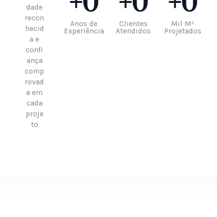
+
0
+
0
+
0
dade
recon
Anos de
Clientes
Mil M²
hecid
Experiência
Atendidos
Projetados
a e
confi
ança
comp
rovad
a em
cada
proje
to