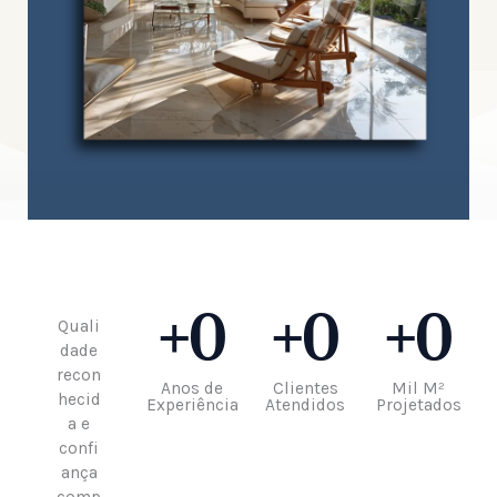
+
0
+
0
+
0
Quali
dade
recon
Anos de
Clientes
Mil M²
hecid
Experiência
Atendidos
Projetados
a e
confi
ança
comp