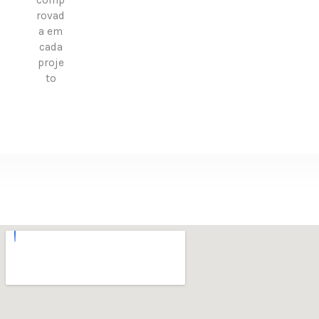
rovad
a em
cada
proje
to